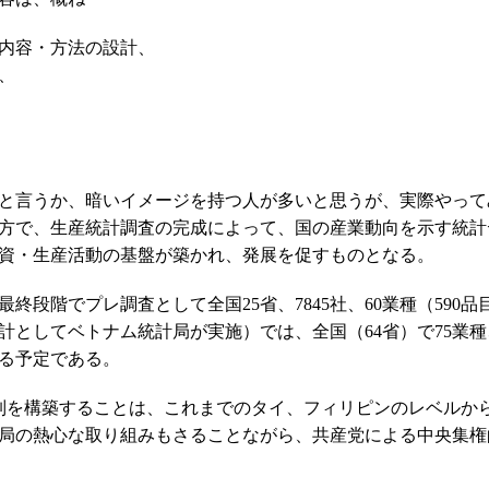
内容・方法の設計、
、
と言うか、暗いイメージを持つ人が多いと思うが、実際やって
方で、生産統計調査の完成によって、国の産業動向を示す統計
資・生産活動の基盤が築かれ、発展を促すものとなる。
段階でプレ調査として全国25省、7845社、60業種（590品目
計としてベトナム統計局が実施）では、全国（64省）で75業種
る予定である。
制を構築することは、これまでのタイ、フィリピンのレベルか
局の熱心な取り組みもさることながら、共産党による中央集権