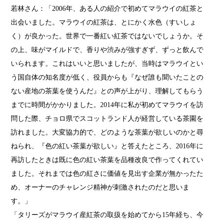
若林さん：「2006年、ある人の紹介で初めてマラウイの紅茶と
出会いました。マラウイの紅茶は、とにかく水色（すいしょ
く）が良かった。世界で一番紅い紅茶ではないでしょうか。そ
の上、味がマイルドで、香りや渋みが強すぎず、ずっと飲んで
いられます。これはいいと思いましたが、当時はマラウイとい
う国自体の知名度が低く、役員からも『なぜ誰も聞いたことの
ない産地の茶葉を使うんだ』との声が上がり、理解してもらう
までに時間がかかりました。2014年に私が初めてマラウイを訪
問した際、チョロ県でスコットランド人が経営している茶園を
訪れました。大変協力的で、どのような茶葉が欲しいのかと尋
ねられ、『色の紅い茶葉が欲しい』と答えたところ、2016年に
再訪したときは既に色の紅い茶葉を品種改良で作ってくれてい
ました。それまでは色の紅さに価値を見出す企業が無かったた
め、オーナーのチャレンジ精神が刺激されたのだと思いま
す。」
「タリーズがマラウイ産紅茶の取扱を始めてから15年経ち、今