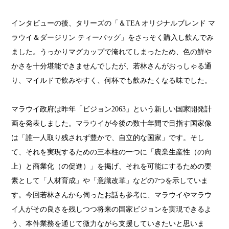
インタビューの後、タリーズの「＆TEA オリジナルブレンド マ
ラウイ＆ダージリン ティーバッグ」をさっそく購入し飲んでみ
ました。うっかりマグカップで淹れてしまったため、色の鮮や
かさを十分堪能できませんでしたが、若林さんがおっしゃる通
り、マイルドで飲みやすく、何杯でも飲みたくなる味でした。
マラウイ政府は昨年「ビジョン2063」という新しい国家開発計
画を発表しました。マラウイが今後の数十年間で目指す国家像
は「誰一人取り残されず豊かで、自立的な国家」です。そし
て、それを実現するための三本柱の一つに「農業生産性（の向
上）と商業化（の促進）」を掲げ、それを可能にするための要
素として「人材育成」や「意識改革」などの7つを示していま
す。今回若林さんから伺ったお話も参考に、マラウイやマラウ
イ人がその良さを残しつつ将来の国家ビジョンを実現できるよ
う、本件業務を通じて微力ながら支援していきたいと思いま