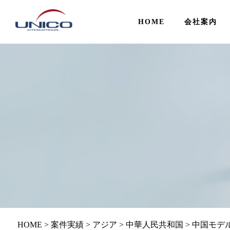
HOME
会社案内
HOME
>
案件実績
>
アジア
>
中華人民共和国
>
中国モデ