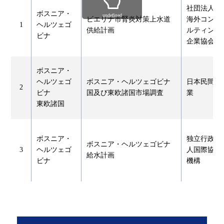
社団法人
ボスニア・
undefined
ビエリナ市腎炎対策上水道
海外コンサ
1
ヘルツェゴ
供給計画
ルティング
ビナ
企業協会
ボスニア・
ヘルツェゴ
ボスニア・ヘルツェゴビナ
日本民間企
2
ビナ
国及び東欧諸国市場調査
業
東欧諸国
ボスニア・
独立行政法
ボスニア・ヘルツェゴビナ
3
ヘルツェゴ
人国際協力
給水計画
ビナ
機構