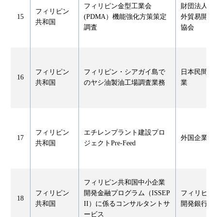
フィリピン金型工業会
財団法人海
フィリピン
15
(PDMA）機能強化方策策定
外貿易開発
共和国
調査
協会
フィリピン
フィリピン・シアガイ島で
日本民間企
16
共和国
のヤシ油製油工場調査業務
業
フィリピン
エチレンプラント建設プロ
17
外国企業
共和国
ジェクトPre-Feed
フィリピン共和国中小企業
フィリピン
開発金融プログラム（ISSEP
フィリピン
18
共和国
II）に係るコンサルタントサ
開発銀行
ービス