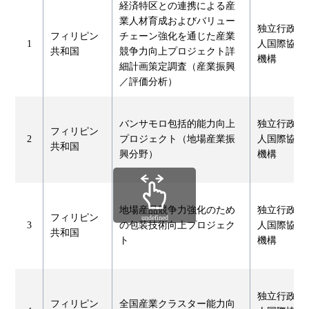
経済特区との連携による産
業人材育成およびバリュー
独立行政法
フィリピン
チェーン強化を通じた産業
1
人国際協力
共和国
競争力向上プロジェクト詳
機構
細計画策定調査（産業振興
／評価分析）
バンサモロ包括的能力向上
独立行政法
フィリピン
2
プロジェクト（地場産業振
人国際協力
共和国
興分野）
機構
地場産品競争力強化のため
独立行政法
フィリピン
undefined
3
の包装技術向上プロジェク
人国際協力
共和国
ト
機構
独立行政法
フィリピン
全国産業クラスター能力向