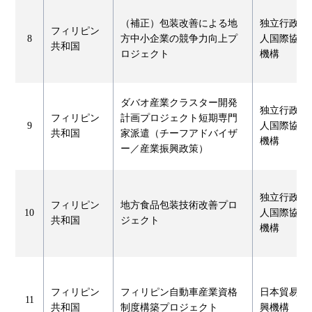
（補正）包装改善による地
独立行政法
フィリピン
8
方中小企業の競争力向上プ
人国際協力
共和国
ロジェクト
機構
ダバオ産業クラスター開発
独立行政法
フィリピン
計画プロジェクト短期専門
9
人国際協力
共和国
家派遣（チーフアドバイザ
機構
ー／産業振興政策）
独立行政法
フィリピン
地方食品包装技術改善プロ
10
人国際協力
共和国
ジェクト
機構
フィリピン
フィリピン自動車産業資格
日本貿易振
11
共和国
制度構築プロジェクト
興機構