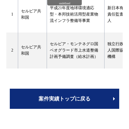
undefined
平成21年度地球環境適応
新日本有限
セルビア共
1
型・本邦技術活用型産業物
責任監査法
和国
流インフラ整備等事業
人
セルビア・モンテネグロ国
独立行政法
セルビア共
2
ベオグラード市上水道整備
人国際協力
和国
計画予備調査（給水計画）
機構
案件実績トップに戻る