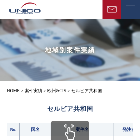
地域別案件実績
HOME
>
案件実績
>
欧州&CIS
>
セルビア共和国
セルビア共和国
No.
国名
案件名
発注者