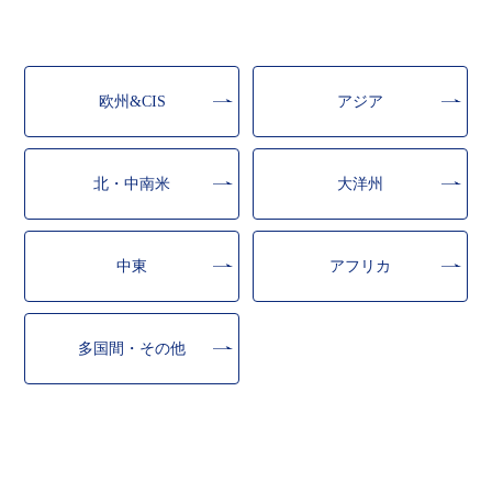
欧州&CIS
アジア
北・中南米
大洋州
中東
アフリカ
多国間・その他